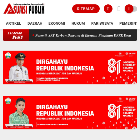
SITEMAP
ARTIKEL
DAERAH
EKONOMI
HUKUM
PARIWISATA
PEMERINT
BREAKING
Polemik SKT Korban Bencana di Bireuen: Pimpinan DPRK Desak Bupati Copot 
NEWS