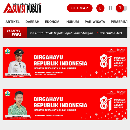
SITEMAP
ARTIKEL
DAERAH
EKONOMI
HUKUM
PARIWISATA
PEMERINT
BREAKING
euen: Pimpinan DPRK Desak Bupati Copot Camat Jangka
Pemerintah Aceh Evaluasi Kela
NEWS