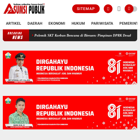
SITEMAP
ARTIKEL
DAERAH
EKONOMI
HUKUM
PARIWISATA
PEMERINT
BREAKING
Polemik SKT Korban Bencana di Bireuen: Pimpinan DPRK Desak Bupati Copot C
NEWS