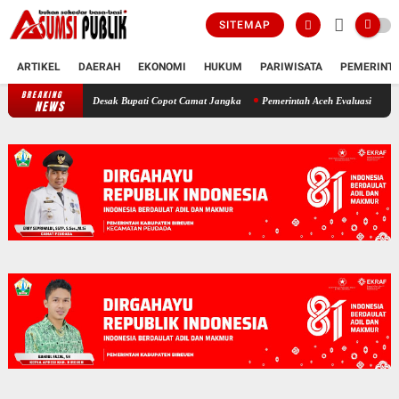
SITEMAP
ARTIKEL
DAERAH
EKONOMI
HUKUM
PARIWISATA
PEMERINT
BREAKING
Polemik SKT Korban Bencana di Bireuen: Pimpinan DPRK Desak Bupati Co
NEWS