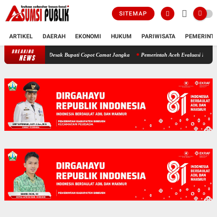
SITEMAP
ARTIKEL
DAERAH
EKONOMI
HUKUM
PARIWISATA
PEMERINT
BREAKING
Polemik SKT Korban Bencana di Bireuen: Pimpinan DPRK Desak Bupati Co
NEWS