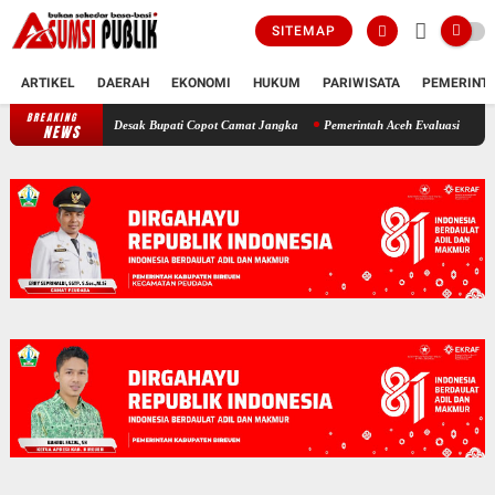
SITEMAP
ARTIKEL
DAERAH
EKONOMI
HUKUM
PARIWISATA
PEMERINT
BREAKING
Polemik SKT Korban Bencana di Bireuen: Pimpinan DPRK Desak Bupati Copo
NEWS