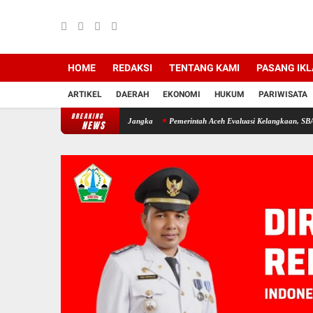
HOME
REDAKSI
TENTANG KAMI
PASANG IK
ARTIKEL
DAERAH
EKONOMI
HUKUM
PARIWISATA
BREAKING
esak Bupati Copot Camat Jangka
Pemerintah Aceh Evaluasi Kelangkaan, SBA Tambah Pa
NEWS